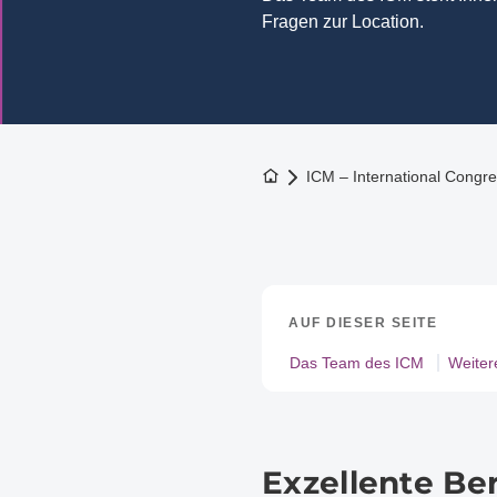
Fragen zur Location.
Zur Startseite
ICM – International Cong
AUF DIESER SEITE
Das Team des ICM
Weiter
Exzellente B