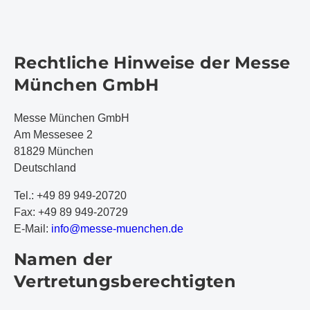
Rechtliche Hinweise der Messe
München GmbH
Messe München GmbH
Am Messesee 2
81829 München
Deutschland
Tel.: +49 89 949-20720
Fax: +49 89 949-20729
E-Mail:
i
nf
o@
me
ss
e-
mu
en
ch
en
.d
e
Namen der
Vertretungsberechtigten