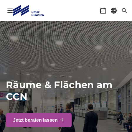
Navigation öffnen
Veranstaltung
Sprache 
Suc
Räume & Flächen am
CCN
Jetzt beraten lassen