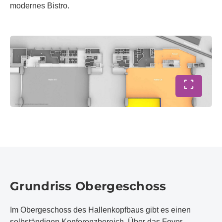
modernes Bistro.
Vollbild 
Grundriss Obergeschoss
Im Obergeschoss des Hallenkopfbaus gibt es einen
selbständigen Konferenzbereich. Über das Foyer