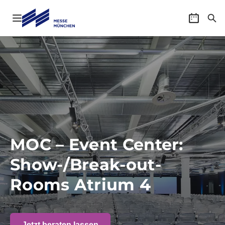
Navigation öffnen
Veransta
Suc
MOC – Event Center:
Show-/Break-out-
Rooms Atrium 4
Jetzt beraten lassen