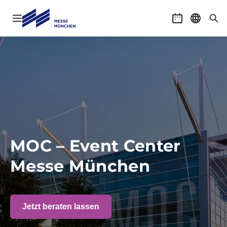
Navigation öffnen
Veranstaltung
Sprache 
Suc
MOC – Event Center
Messe München
Jetzt beraten lassen