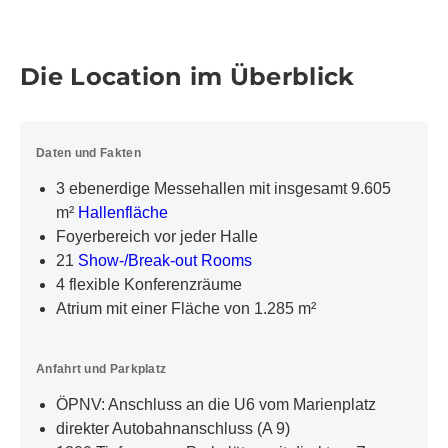
Licht­durch­flutetes Atrium im Ver­an­stal­
tungs­zentrum
Beeindrucken Sie bei Ihrer Veranstaltung im
Die Location im Überblick
Veranstaltungszentrum in München mit einer
einmaligen, großzügigen und lichtdurchfluteten
Location. Egal, ob für den Networking Event oder die
Daten und Fakten
Produktpräsentation, als Ausstellungs- oder
Cateringfläche: Unser Atrium lässt sich individuell an
3 ebenerdige Messehallen mit insgesamt 9.605
Ihre Vorstellungen und Bedürfnisse anpassen. Das
m²
Hallenfläche
Ambiente ist geprägt von einem hellen Marmorboden.
Foyerbereich vor jeder Halle
Das Atrium verfügt über direkten Zugang zum
21
Show-/Break-out Rooms
Lastenaufzug und zur Anlieferzone.
4 flexible Konferenzräume
Atrium mit einer Fläche von 1.285 m²
Mehr erfahren
Gehen Sie auf virtuelle Entdeckungstour
Anfahrt und Parkplatz
durchs MOC
ÖPNV: Anschluss an die U6 vom Marienplatz
Erkunden Sie mittels unserer virtuellen Touren das
direkter Autobahnanschluss (A 9)
Gelände und die Räumlichkeiten des MOC – Event