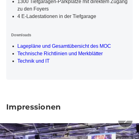
1300 Tiefgaragen-Parkplätze mit direktem Zugang
Center Messe München im 360°-Panorama.
zu den Foyers
4 E-Ladestationen in der Tiefgarage
Downloads
PDF-Dokument
Lagepläne und Gesamtübersicht des MOC
Technische Richtlinien und Merkblätter
Technik und IT
Impressionen